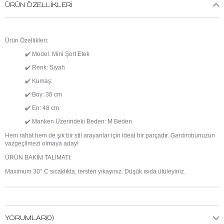
ÜRÜN ÖZELLIKLERI
Ürün Özellikleri:
✔️
Model: Mini Şort Etek
✔️
Renk: Siyah
✔️
Kumaş:
✔️
Boy: 36 cm
✔️
En: 48 cm
✔️
Manken Üzerindeki Beden: M Beden
Hem rahat hem de şık bir stil arayanlar için ideal bir parçadır. Gardırobunuzun
vazgeçilmezi olmaya aday!
ÜRÜN BAKIM TALİMATI:
Maximum 30° C sıcaklıkta, tersten yıkayınız. Düşük ısıda ütüleyiniz.
YORUMLAR
(0)