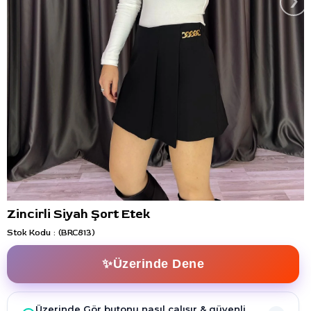
›
Zincirli Siyah Şort Etek
Stok Kodu
(BRC813)
✨Üzerinde Dene
Üzerinde Gör butonu nasıl çalışır & güvenli