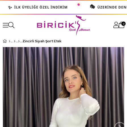
🎭
✨
İLK ÜYELIĞE ÖZEL İNDIRIM
ÜZERINDE DENE B
0
Zincirli Siyah Şort Etek