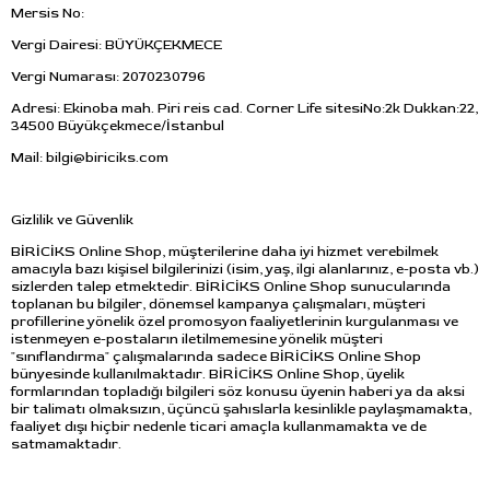
Mersis No:
Vergi Dairesi: BÜYÜKÇEKMECE
Vergi Numarası: 2070230796
Adresi: Ekinoba mah. Piri reis cad. Corner Life sitesiNo:2k Dukkan:22,
34500 Büyükçekmece/İstanbul
Mail:
bilgi@biriciks.com
Gizlilik ve Güvenlik
BİRİCİKS Online Shop, müşterilerine daha iyi hizmet verebilmek
amacıyla bazı kişisel bilgilerinizi (isim, yaş, ilgi alanlarınız, e-posta vb.)
sizlerden talep etmektedir. BİRİCİKS Online Shop sunucularında
toplanan bu bilgiler, dönemsel kampanya çalışmaları, müşteri
profillerine yönelik özel promosyon faaliyetlerinin kurgulanması ve
istenmeyen e-postaların iletilmemesine yönelik müşteri
"sınıflandırma" çalışmalarında sadece BİRİCİKS Online Shop
bünyesinde kullanılmaktadır. BİRİCİKS Online Shop, üyelik
formlarından topladığı bilgileri söz konusu üyenin haberi ya da aksi
bir talimatı olmaksızın, üçüncü şahıslarla kesinlikle paylaşmamakta,
faaliyet dışı hiçbir nedenle ticari amaçla kullanmamakta ve de
satmamaktadır.