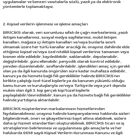
uygulamalar ve benzeri vasıtalarla sözlü, yazılı ya da elektronik
yöntemlerle toplamaktayız.
2. Kişisel verilerin işlenmesi ve işleme amaçları
BİRİCİKS olarak, veri sorumlusu sıfatı ile çağrı merkezlerimiz, yazılı
iletişim kanallarımız, sosyal medya sayfalarımız, mobil iletişim
kanalları, mağaza içi iletişim kanalları ve/veya bunlarla sınırlı
olmamak üzere her türlü kanallar aracılığı ile; onayınız dahilinde elde
ettiğimiz kişisel ve/veya özel nitelikli kişisel verileriniz tamamen veya
kısmen elde edilebilir, kaydedilebilir, saklanabilir, depolanabilir,
değiştirilebilir, güncellenebilir, periyodik olarak kontrol edilebilir,
yeniden düzenlenebilir, sınıflandırılabilir, işlendikleri amaç için gerekli
olan ya da ilgili kanunda öngörülen süre kadar muhafaza edilebilir,
kanuni ya da hizmete bağlı fiili gereklilikler halinde BİRİCİKS'nın
birlikte çalıştığı özel-tüzel kişilerle ya da kanunen yükümlü olduğu
kamu kurum ve kuruluşlarıyla ve/veya Türkiye'de veya yurt dışında
mukim olan ilgili 3. kişi gerçek kişi/tüzel kişilerle
paylaşılabilir/devredilebilir, kanuni ya da hizmete bağlı fiili gereklilikler
halinde yurtdışına aktarılabilir.
BİRİCİKS müşterilerinin markalarımızın hizmetlerinden
faydalanabilmesi, onayınız halinde kampanyalarımız hakkında sizleri
bilgilendirmek, öneri ve şikayetlerinizi kayıt altına alabilmek, sizlere
daha iyi hizmet standartları oluşturabilmek, BİRİCİKS ticari ve iş
stratejilerinin belirlenmesi ve uygulanması gibi amaçlarla ve her
halükarda 6698 sayılı Kişisel Verilerin Korunması Kanunu ve ilgili