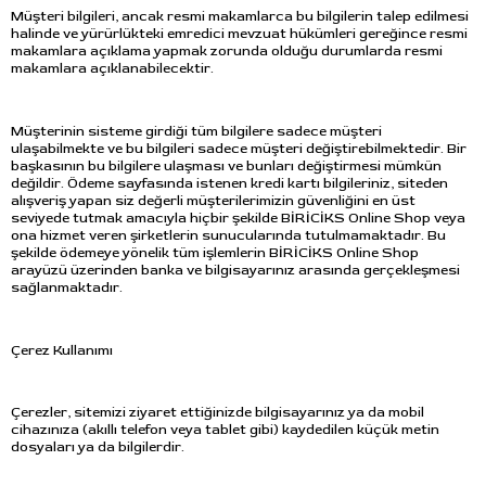
Müşteri bilgileri, ancak resmi makamlarca bu bilgilerin talep edilmesi
halinde ve yürürlükteki emredici mevzuat hükümleri gereğince resmi
makamlara açıklama yapmak zorunda olduğu durumlarda resmi
makamlara açıklanabilecektir.
Müşterinin sisteme girdiği tüm bilgilere sadece müşteri
ulaşabilmekte ve bu bilgileri sadece müşteri değiştirebilmektedir. Bir
başkasının bu bilgilere ulaşması ve bunları değiştirmesi mümkün
değildir. Ödeme sayfasında istenen kredi kartı bilgileriniz, siteden
alışveriş yapan siz değerli müşterilerimizin güvenliğini en üst
seviyede tutmak amacıyla hiçbir şekilde BİRİCİKS Online Shop veya
ona hizmet veren şirketlerin sunucularında tutulmamaktadır. Bu
şekilde ödemeye yönelik tüm işlemlerin BİRİCİKS Online Shop
arayüzü üzerinden banka ve bilgisayarınız arasında gerçekleşmesi
sağlanmaktadır.
Çerez Kullanımı
Çerezler, sitemizi ziyaret ettiğinizde bilgisayarınız ya da mobil
cihazınıza (akıllı telefon veya tablet gibi) kaydedilen küçük metin
dosyaları ya da bilgilerdir.