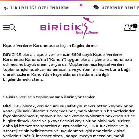
🎭
✨
İLK ÜYELIĞE ÖZEL İNDIRIM
ÜZERINDE DENE BU
0
Kişisel Verilerin Korunmasına İlişkin Bilgilendirme;
BİRİCİKS olarak kişisel verilerinizin 6698 sayılı Kişisel Verilerin
Korunması Kanunu'na (“Kanun”) uygun olarak işlenerek, muhafaza
edilmesine büyük önem veriyoruz. Müşterilerimizi kişisel verileri
toplama, işleme, aktarma amacımız ve yöntemlerimiz ve buna bağlı
olarak sizlerin Kanun'dan kaynaklanan haklarınızla ilgili
bilgilendirmek isteriz.
1. Kişisel verilerin toplanmasına ilişkin yöntemler
BİRİCİKS olarak, veri sorumlusu sıfatıyla, mevzuattan kaynaklanan
yasal yükümlülüklerimiz çerçevesinde; markalarımızın hizmetlerinden
faydalanabilmeniz, onayınız halinde kampanyalarımız hakkında sizleri
bilgilendirmek, öneri ve şikayetlerinizi kayıt altına alabilmek, sizlere
daha iyi hizmet standartları oluşturabilmek, BİRİCİKS ticari ve iş
stratejilerinin belirlenmesi ve uygulanması gibi amaçlarla kişisel
verilerinizi sözlü, internet sitesi, sosyal medya mecraları, mobil