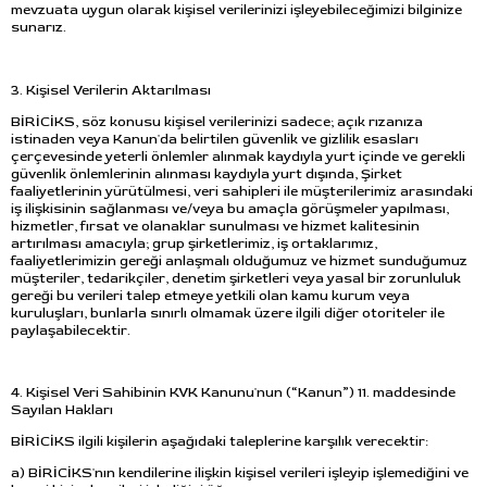
mevzuata uygun olarak kişisel verilerinizi işleyebileceğimizi bilginize
sunarız.
3. Kişisel Verilerin Aktarılması
BİRİCİKS, söz konusu kişisel verilerinizi sadece; açık rızanıza
istinaden veya Kanun'da belirtilen güvenlik ve gizlilik esasları
çerçevesinde yeterli önlemler alınmak kaydıyla yurt içinde ve gerekli
güvenlik önlemlerinin alınması kaydıyla yurt dışında, Şirket
faaliyetlerinin yürütülmesi, veri sahipleri ile müşterilerimiz arasındaki
iş ilişkisinin sağlanması ve/veya bu amaçla görüşmeler yapılması,
hizmetler, fırsat ve olanaklar sunulması ve hizmet kalitesinin
artırılması amacıyla; grup şirketlerimiz, iş ortaklarımız,
faaliyetlerimizin gereği anlaşmalı olduğumuz ve hizmet sunduğumuz
müşteriler, tedarikçiler, denetim şirketleri veya yasal bir zorunluluk
gereği bu verileri talep etmeye yetkili olan kamu kurum veya
kuruluşları, bunlarla sınırlı olmamak üzere ilgili diğer otoriteler ile
paylaşabilecektir.
4. Kişisel Veri Sahibinin KVK Kanunu'nun (“Kanun”) 11. maddesinde
Sayılan Hakları
BİRİCİKS ilgili kişilerin aşağıdaki taleplerine karşılık verecektir:
a) BİRİCİKS'nın kendilerine ilişkin kişisel verileri işleyip işlemediğini ve