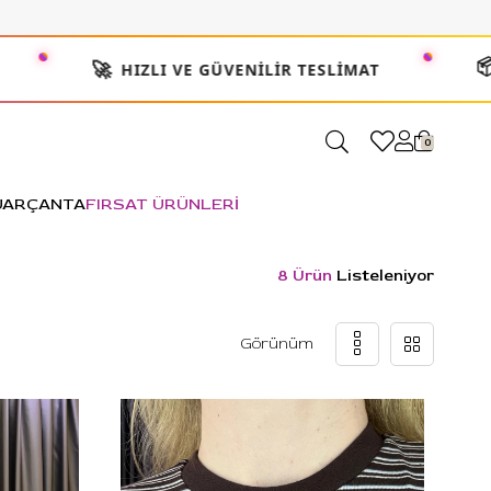
📦
🚀
HIZLI VE GÜVENILIR TESLIMAT
200
0
UAR
ÇANTA
FIRSAT ÜRÜNLERİ
8 Ürün