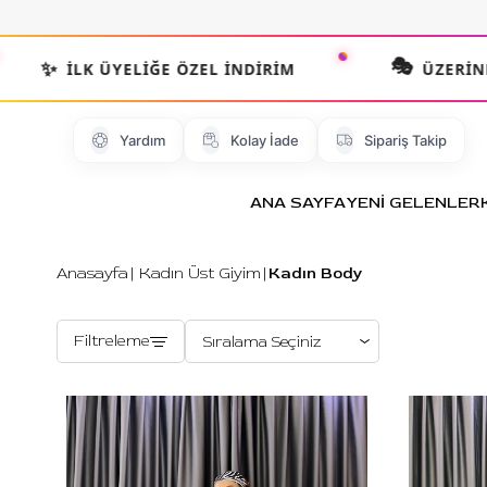
🎭
✨
İLK ÜYELIĞE ÖZEL İNDIRIM
ÜZERINDE DE
Yardım
Kolay İade
Sipariş Takip
ANA SAYFA
YENİ GELENLER
Anasayfa
Kadın Üst Giyim
Kadın Body
Filtreleme