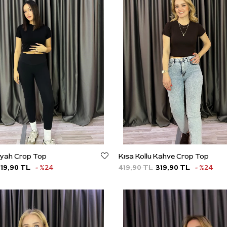
Siyah Crop Top
Kısa Kollu Kahve Crop Top
19,90 TL
%24
419,90 TL
319,90 TL
%24