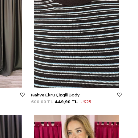
Kahve Ekru Çizgili Body
600,00 TL
449,90 TL
%25