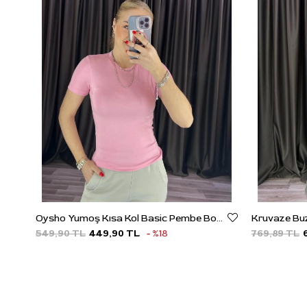
Oysho Yumoş Kısa Kol Basic Pembe Body
549,90 TL
449,90 TL
%18
769,89 TL