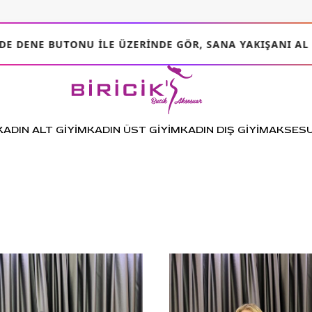
NE BUTONU ILE ÜZERINDE GÖR, SANA YAKIŞANI AL
KADIN ALT GİYİM
KADIN ÜST GİYİM
KADIN DIŞ GİYİM
AKSES