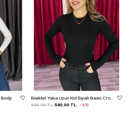
n Body
Bisiklet Yaka Uzun Kol Siyah Basic Crop Top
680,00 TL
580,00 TL
%15