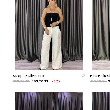
Straplez Dilvin Top
Kısa Kollu 
800,00 TL
599,90 TL
%25
419,90 TL
3