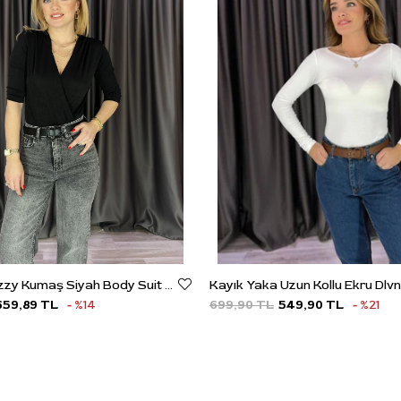
Kruvaze Buzzy Kumaş Siyah Body Suit Siyah
Kayık Yaka Uzun Kollu Ekru Dlv
659,89 TL
%14
699,90 TL
549,90 TL
%21