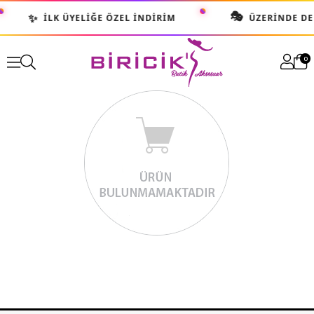
🎭
✨
İLK ÜYELIĞE ÖZEL İNDIRIM
ÜZERINDE DE
0