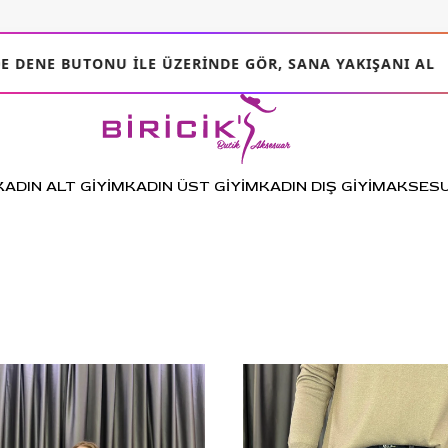
E BUTONU ILE ÜZERINDE GÖR, SANA YAKIŞANI AL
KADIN ALT GİYİM
KADIN ÜST GİYİM
KADIN DIŞ GİYİM
AKSES