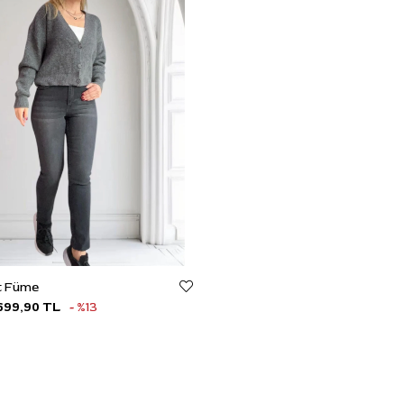
it Füme
699,90 TL
%13