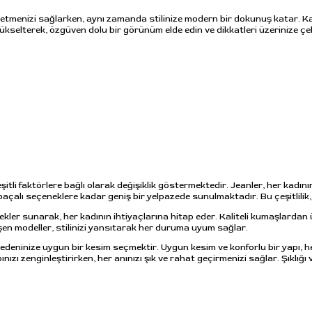
ssetmenizi sağlarken, aynı zamanda stilinize modern bir dokunuş katar. 
kselterek, özgüven dolu bir görünüm elde edin ve dikkatleri üzerinize çe
eşitli faktörlere bağlı olarak değişiklik göstermektedir. Jeanler, her kadı
paçalı seçeneklere kadar geniş bir yelpazede sunulmaktadır. Bu çeşitlilik
ekler sunarak, her kadının ihtiyaçlarına hitap eder. Kaliteli kumaşlardan ür
şen modeller, stilinizi yansıtarak her duruma uyum sağlar.
bedeninize uygun bir kesim seçmektir. Uygun kesim ve konforlu bir yapı, h
abınızı zenginleştirirken, her anınızı şık ve rahat geçirmenizi sağlar. Şıkl