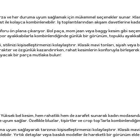
arza ve her duruma uyum sağlamak için mükemmel seçenekler sunar. Klasik 
 üst ile kolayca kombinlenebilir. İş toplantılarından akşam davetlerine kada
foru ön plana çıkarıyor. Bol paça, mom jean veya baggy kesim gibi seçen
r ayakkabılarla kombinlendiğinde günlük bir görünüm, topuklu ayakkabılarl
stilinizi kişiselleştirmenizi kolaylaştırır. Klasik mavi tonları, siyah veya 
 karakter ve özgünlük kazandırırken, rahat kesimlerin konforuyla birleşere
layacak bir parça mutlaka bulun!
ın! Yüksek bel kesim, hem rahatlık hem de zarafet sunarak kadın modasında v
 uyum sağlar. Özellikle bluzlar, tişörtler ve crop top’larla kombinlendiği
ma uyum sağlayarak tarzınızı kişiselleştirmenizi kolaylaştırır. Klasik ma
bilir. Yırtık detaylar veya baskılı modeller ile hareketli bir görünüm elde e