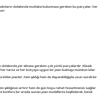
Kadınların dolabında mutlaka bulunması gereken bu parçalar, her
kin!
nın dolabında yer alması gereken çok yönlü parçalardır. Klasik
, her tarza ve her bütçeye uygun bir jean bulmayı mümkün kılar.
etilen jeanler, hem şıklığı hem de dayanıklılığıyla uzun süreli bir
em şıklığınızı artırır hem de gün boyu rahat hissetmenizi sağlar.
ığı ve konforu bir arada sunan jean modellerini keşfederek, kendi