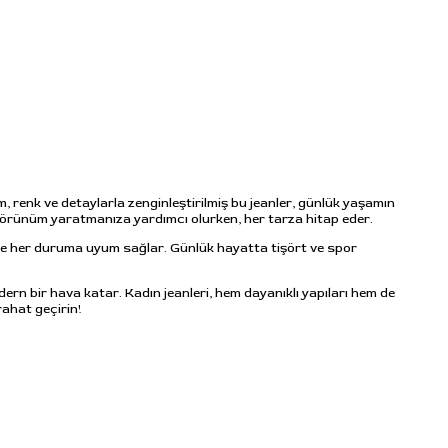
, renk ve detaylarla zenginleştirilmiş bu jeanler, günlük yaşamın
ir görünüm yaratmanıza yardımcı olurken, her tarza hitap eder.
erle her duruma uyum sağlar. Günlük hayatta tişört ve spor
dern bir hava katar. Kadın jeanleri, hem dayanıklı yapıları hem de
rahat geçirin!