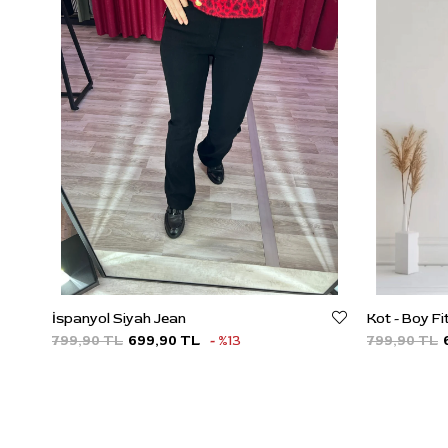
İspanyol Siyah Jean
Kot - Boy F
799,90 TL
699,90 TL
%13
799,90 TL