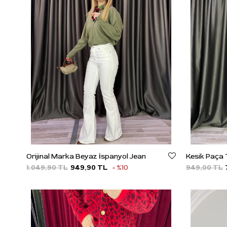
Orijinal Marka Beyaz İspanyol Jean
1.049,90 TL
949,90 TL
%10
949,00 TL