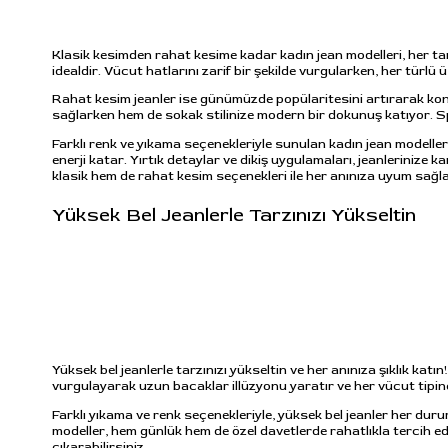
Klasik kesimden rahat kesime kadar kadın jean modelleri, her t
idealdir. Vücut hatlarını zarif bir şekilde vurgularken, her türlü
Rahat kesim jeanler ise günümüzde popülaritesini artırarak kon
sağlarken hem de sokak stilinize modern bir dokunuş katıyor. Spo
Farklı renk ve yıkama seçenekleriyle sunulan kadın jean modelleri, 
enerji katar. Yırtık detaylar ve dikiş uygulamaları, jeanlerinize
klasik hem de rahat kesim seçenekleri ile her anınıza uyum sağ
Yüksek Bel Jeanlerle Tarzınızı Yükseltin
Yüksek bel jeanlerle tarzınızı yükseltin ve her anınıza şıklık kat
vurgulayarak uzun bacaklar illüzyonu yaratır ve her vücut tipine
Farklı yıkama ve renk seçenekleriyle, yüksek bel jeanler her duru
modeller, hem günlük hem de özel davetlerde rahatlıkla tercih edile
çıkarabilirsiniz.