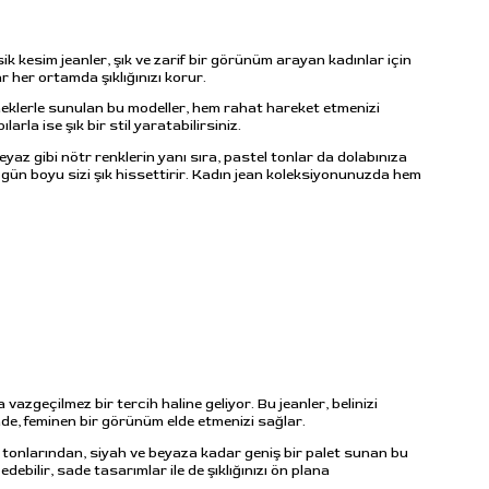
kesim jeanler, şık ve zarif bir görünüm arayan kadınlar için
r her ortamda şıklığınızı korur.
eklerle sunulan bu modeller, hem rahat hareket etmenizi
a ise şık bir stil yaratabilirsiniz.
beyaz gibi nötr renklerin yanı sıra, pastel tonlar da dolabınıza
k gün boyu sizi şık hissettirir. Kadın jean koleksiyonunuzda hem
azgeçilmez bir tercih haline geliyor. Bu jeanler, belinizi
nde, feminen bir görünüm elde etmenizi sağlar.
vi tonlarından, siyah ve beyaza kadar geniş bir palet sunan bu
debilir, sade tasarımlar ile de şıklığınızı ön plana