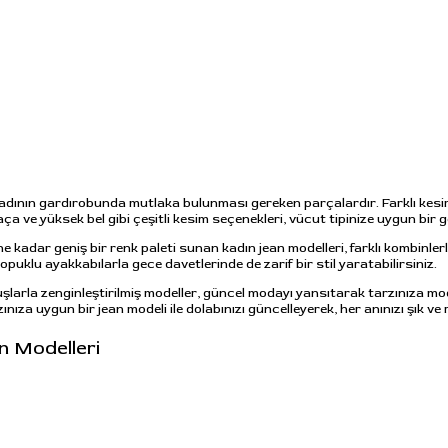
kadının gardırobunda mutlaka bulunması gereken parçalardır. Farklı kesim
 paça ve yüksek bel gibi çeşitli kesim seçenekleri, vücut tipinize uygun b
ne kadar geniş bir renk paleti sunan kadın jean modelleri, farklı kombinl
opuklu ayakkabılarla gece davetlerinde de zarif bir stil yaratabilirsiniz.
unuşlarla zenginleştirilmiş modeller, güncel modayı yansıtarak tarzınıza mo
nıza uygun bir jean modeli ile dolabınızı güncelleyerek, her anınızı şık ve 
n Modelleri