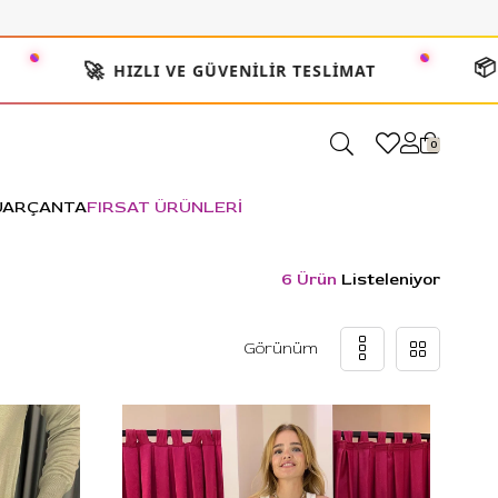
📦
🚀
HIZLI VE GÜVENILIR TESLIMAT
2000
0
UAR
ÇANTA
FIRSAT ÜRÜNLERİ
6 Ürün