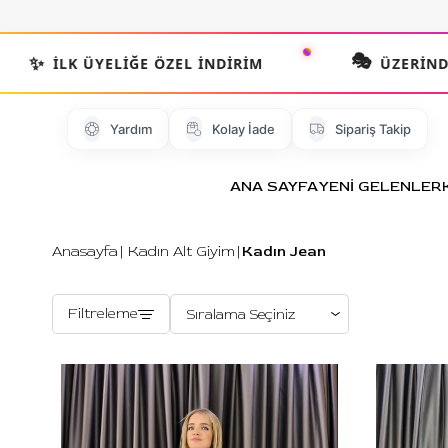
🎭
İLK ÜYELIĞE ÖZEL İNDIRIM
ÜZERINDE DEN
Yardım
Kolay İade
Sipariş Takip
ANA SAYFA
YENİ GELENLER
Anasayfa
Kadın Alt Giyim
Kadın Jean
Filtreleme