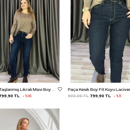
Kesik Paça Taşlanmış Likralı Mavi Boy Fit Jean
Paça Kesik Boy Fit Koyu Lacive
799,90 TL
%16
900,00 TL
799,90 TL
%11