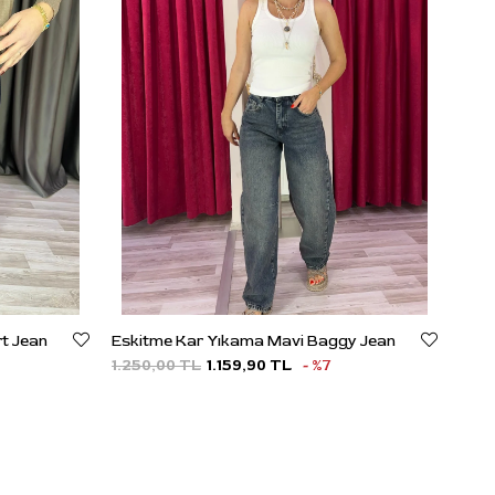
rt Jean
Eskitme Kar Yıkama Mavi Baggy Jean
1.250,00 TL
1.159,90 TL
%7