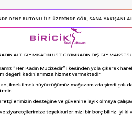
DE DENE BUTONU ILE ÜZERINDE GÖR, SANA YAKIŞANI AL
KADIN ALT GİYİM
KADIN ÜST GİYİM
KADIN DIŞ GİYİM
AKSES
amız “Her Kadın Mucizedir” ilkesinden yola çıkarak hareket
m değerli kadınlarımıza hizmet vermektedir.
layan, ilmek ilmek büyüttüğümüz mağazamızda şimdi çok da
edir.
iyaretçilerimizin desteğine ve güvenine layık olmaya çalışa
iyaretçilerimize teşekkürlerimizi bir borç biliriz. İyi ki v