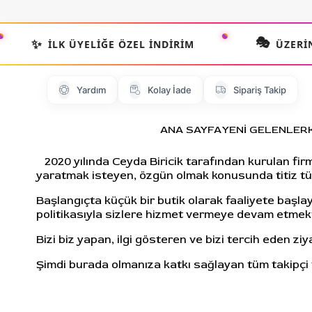
🎭
✨
İLK ÜYELIĞE ÖZEL İNDIRIM
ÜZERIN
Yardım
Kolay İade
Sipariş Takip
ANA SAYFA
YENİ GELENLER
2020 yılında Ceyda Biricik tarafından kurulan firm
yaratmak isteyen, özgün olmak konusunda titiz tü
Başlangıçta küçük bir butik olarak faaliyete baş
politikasıyla sizlere hizmet vermeye devam etmekt
Bizi biz yapan, ilgi gösteren ve bizi tercih eden z
Şimdi burada olmanıza katkı sağlayan tüm takipçi ve z