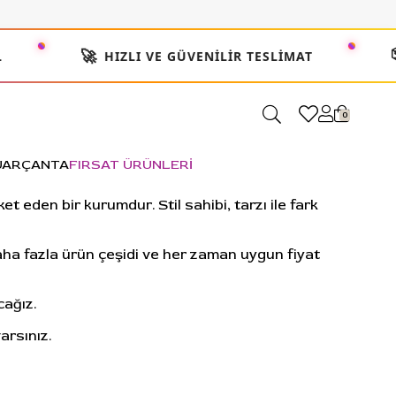

🚀
HIZLI VE GÜVENILIR TESLIMAT
0
UAR
ÇANTA
FIRSAT ÜRÜNLERİ
 eden bir kurumdur. Stil sahibi, tarzı ile fark
ha fazla ürün çeşidi ve her zaman uygun fiyat
cağız.
arsınız.