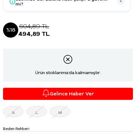
▼
mi?
604,89 TL
18
494,89 TL
Ürün stoklarımızda kalmamıştır.
Gelince Haber Ver
S
L
M
Beden Rehberi