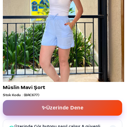
Müslin Mavi Şort
Stok Kodu
(BRC677)
✨Üzerinde Dene
Üzerinde Gör butonu nasıl çalışır & güvenli