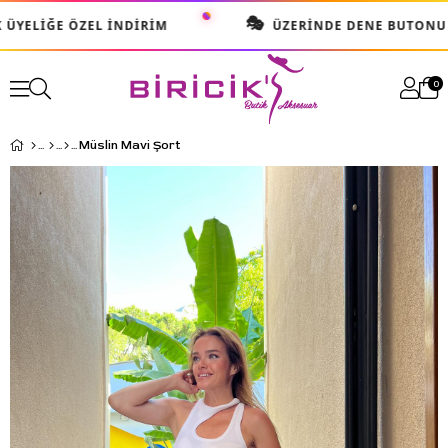
🎭
ÜYELIĞE ÖZEL İNDIRIM
ÜZERINDE DENE BUTONU IL
0
Müslin Mavi Şort