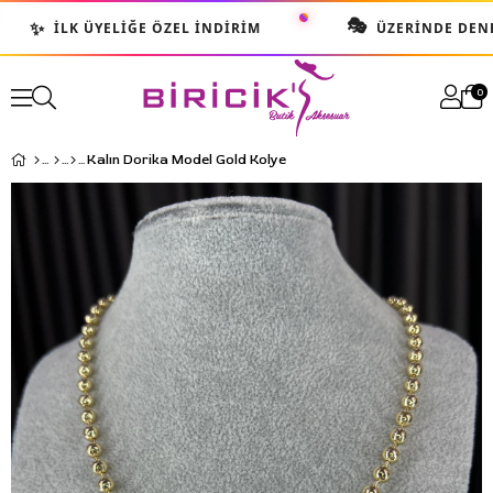
🎭
✨
İLK ÜYELIĞE ÖZEL İNDIRIM
ÜZERINDE DENE 
0
Kalın Dorika Model Gold Kolye