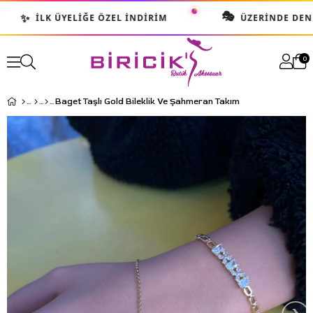
🎭
✨
İLK ÜYELIĞE ÖZEL İNDIRIM
ÜZERINDE DENE 
0
Baget Taşlı Gold Bileklik Ve Şahmeran Takım